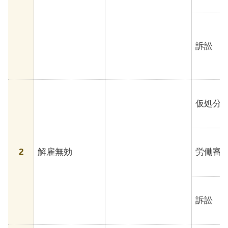
訴訟
仮処分
2
解雇無効
労働審
訴訟