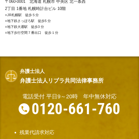
〒060-0001 北海道 札幌市 中央区 北一条西
2丁目 1番地 札幌時計台ビル 10階
○JR札幌駅 徒歩５分
○地下鉄さっぽろ駅 徒歩5 分
○地下鉄大通駅 徒歩3 分
○地下歩行空間７番出口 徒歩１分
弁護士法人
弁護士法人リブラ共同法律事務所
電話受付 平日9～20時
年中無休対応
0120-661-760
残業代請求対応