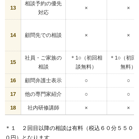
相談予約の優先
13
×
×
対応
14
顧問先での相談
×
×
社員・ご家族の
＊1○（初回相
＊1○（初回
15
相談
談無料）
無料）
16
顧問弁護士表示
○
○
17
他の専門家紹介
○
○
18
社内研修講師
×
×
＊１ ２回目以降の相談は有料（税込６０分５５０
０円）となります。