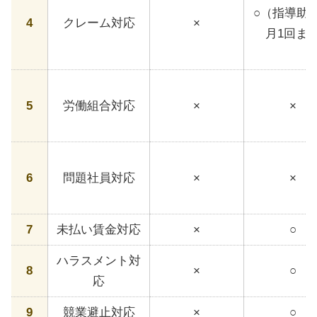
○（指導助
4
クレーム対応
×
月1回ま
5
労働組合対応
×
×
6
問題社員対応
×
×
7
未払い賃金対応
×
○
ハラスメント対
8
×
○
応
9
競業避止対応
×
○