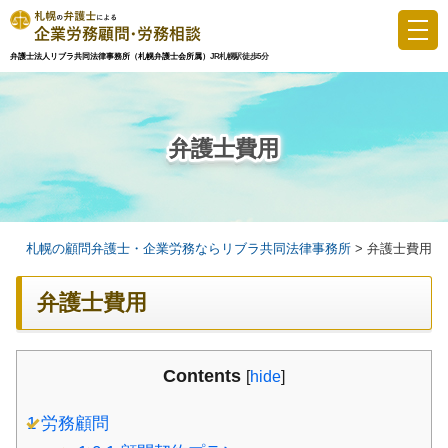
Skip
to
弁護士法人リブラ共同法律事務所（札幌弁護士会所属）
JR札幌駅徒歩5分
弁護士費用
content
札幌の顧問弁護士・企業労務ならリブラ共同法律事務所
>
弁護士費用
弁護士費用
Contents
[
hide
]
1
労務顧問